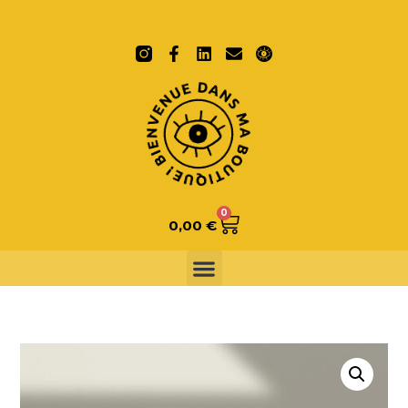
0
0,00
€