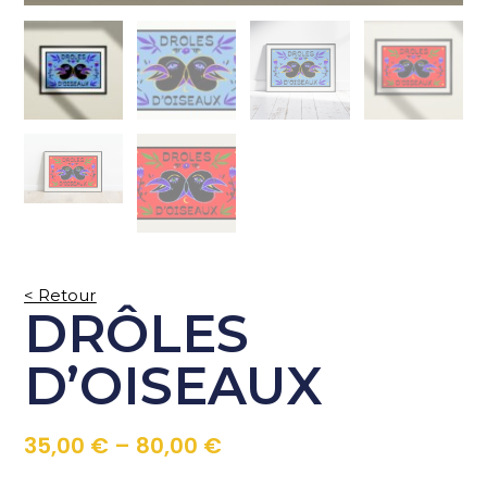
< Retour
DRÔLES
D’OISEAUX
35,00
€
–
80,00
€