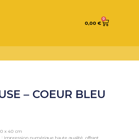
0
0,00
€
USE – COEUR BLEU
0 x 40 cm
 :
Impression numérique haute qualité, offrant