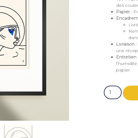
des couleu
Papier :
Pa
Encadrem
Livr
Rem
dans
Livraison :
une récept
Entretien 
l’humidité
papier.