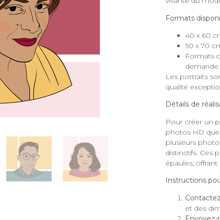
vivante du modè
Formats disponi
40 x 60 c
50 x 70 c
Formats c
demande
Les portraits s
qualité exceptio
Détails de réalis
Pour créer un port
photos HD que v
plusieurs photo
distinctifs. Ces 
épaules, offrant
Instructions po
Contacte
et des di
Envoyez-m