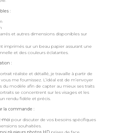
le.
bles :
m
m
arrés et autres dimensions disponibles sur
ont imprimés sur un beau papier assurant une
nnelle et des couleurs éclatantes.
ation :
rait réaliste et détaillé, je travaille à partir de
ous me fournissez. L’idéal est de m’envoyer
s du modèle afin de capter au mieux ses traits
portraits se concentrent sur les visages et les
 un rendu fidèle et précis.
ur la commande :
z-moi
pour discuter de vos besoins spécifiques
mensions souhaitées.
oi plusieurs photos HD
prises de face.