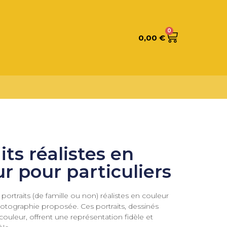
0
0,00
€
its réalistes en
r pour particuliers
ortraits (de famille ou non) réalistes en couleur
otographie proposée. Ces portraits, dessinés
couleur, offrent une représentation fidèle et